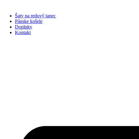
Preskočiť
na
Šaty na redový tanec
obsah
Pánske košele
Doplnky
Kontakt